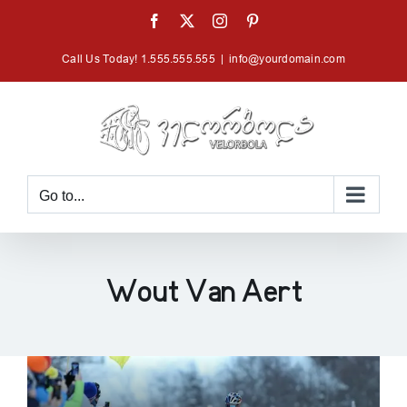
Skip
Facebook
X
Instagram
Pinterest
to
Call Us Today! 1.555.555.555
|
info@yourdomain.com
content
Go to...
Wout Van Aert