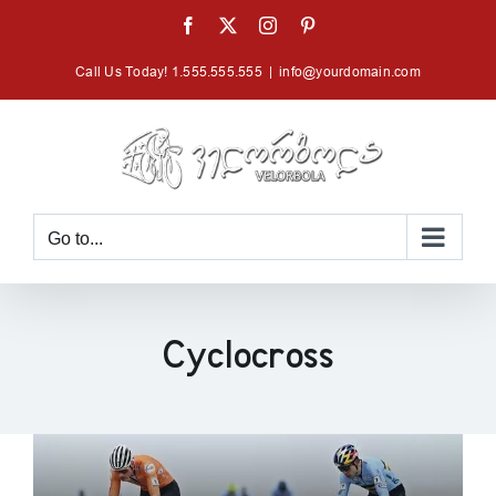
Skip
Facebook
X
Instagram
Pinterest
to
Call Us Today! 1.555.555.555
|
info@yourdomain.com
content
Go to...
Cyclocross