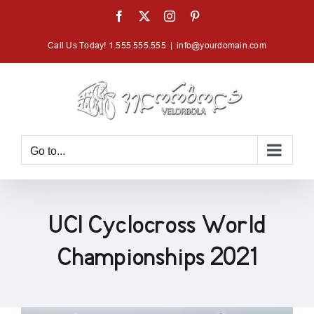
Skip
Facebook
X
Instagram
Pinterest
to
Call Us Today! 1.555.555.555
|
info@yourdomain.com
content
Go to...
UCI Cyclocross World
Championships 2021