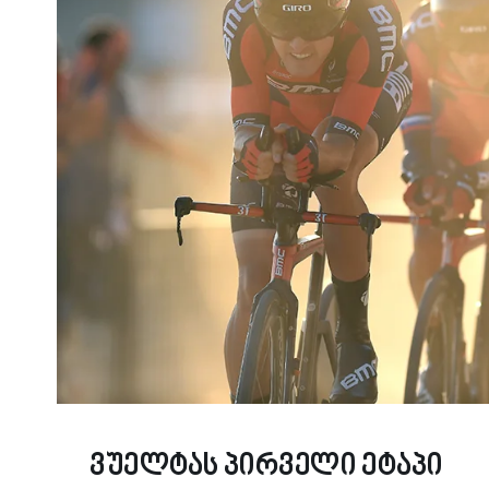
Ვუელტას Პირველი Ეტაპი