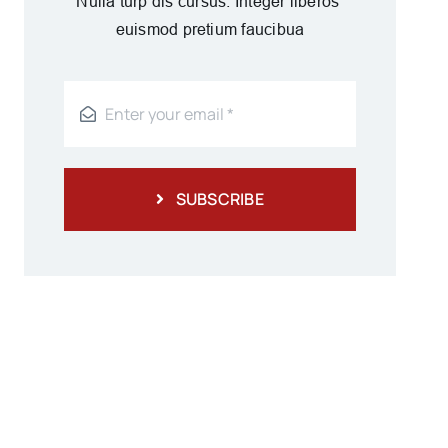
Nulla turp dis cursus. Integer liberos
euismod pretium faucibua
SUBSCRIBE