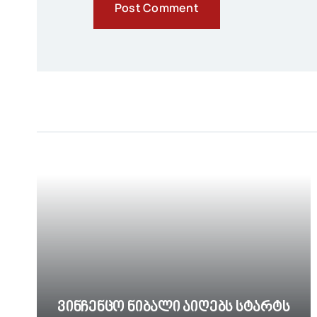
Ვინჩენცო Ნიბალი Აიღებს Სტარტს