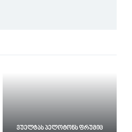
Ვუელტას Პელოტონს Ფრუმიც