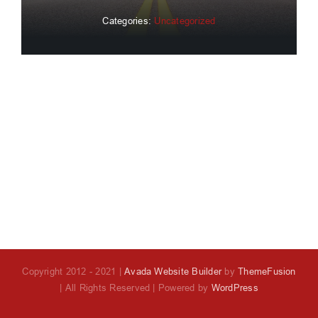
Categories:
Uncategorized
Copyright 2012 - 2021 |
Avada Website Builder
by
ThemeFusion
| All Rights Reserved | Powered by
WordPress