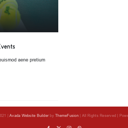
Events
o euismod aene pretium
2021 |
Avada Website Builder
by
ThemeFusion
| All Rights Reserved | Pow
Facebook
X
Instagram
Pinterest