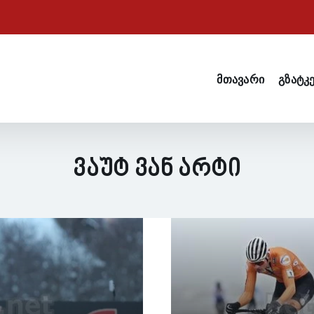
მთავარი
გზატკ
Ვაუტ Ვან Არტი