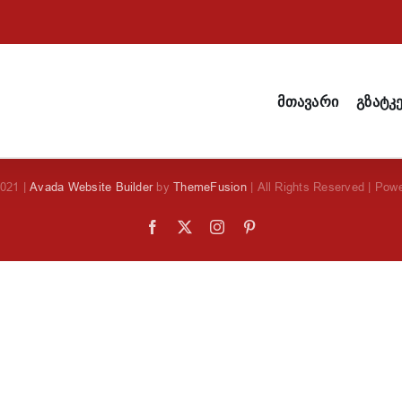
მთავარი
გზატკ
2021 |
Avada Website Builder
by
ThemeFusion
| All Rights Reserved | Pow
Facebook
X
Instagram
Pinterest