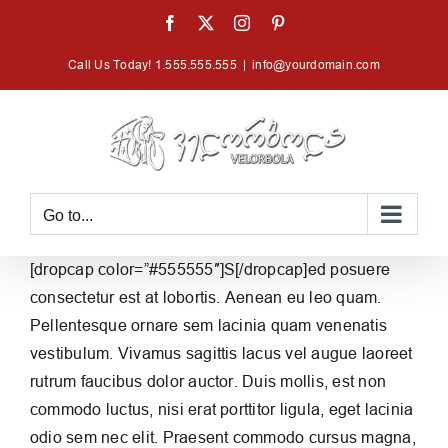
Skip
Facebook
X
Instagram
Pinterest
to
Call Us Today! 1.555.555.555
|
info@yourdomain.com
content
Go to...
[dropcap color=”#555555″]S[/dropcap]ed posuere
consectetur est at lobortis. Aenean eu leo quam.
Pellentesque ornare sem lacinia quam venenatis
vestibulum. Vivamus sagittis lacus vel augue laoreet
rutrum faucibus dolor auctor. Duis mollis, est non
commodo luctus, nisi erat porttitor ligula, eget lacinia
odio sem nec elit. Praesent commodo cursus magna,