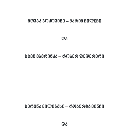
ნოვაკ ჯოკოვიჩი – მარინ ჩილიჩი
და
სტენ ვავრინკა – როჯერ ფედერერი
სერენა ვილიამსი – რობერტა ვინჩი
და