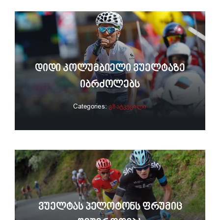
Დიდი Კოლუმბიელი Ვუელტაზე
Იბრძოლებს
Categories:
გზატკეცილი
Ვუელტას Პელოტონს Ფრუმიც