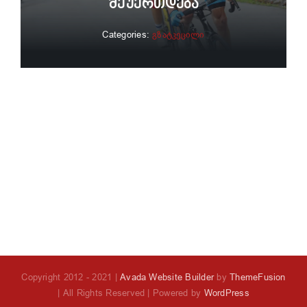
Შეუერთდება
Categories:
გზატკეცილი
Copyright 2012 - 2021 |
Avada Website Builder
by
ThemeFusion
| All Rights Reserved | Powered by
WordPress